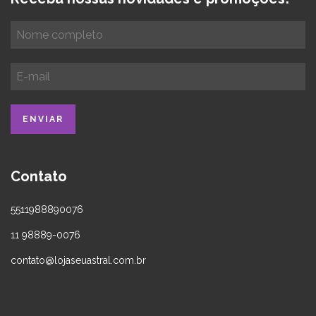
Contato
5511988890076
11 98889-0076
contato@lojaseuastral.com.br