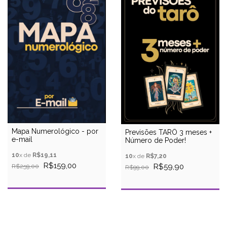
Mapa Numerológico - por
Previsões TARÔ 3 meses +
e-mail
Número de Poder!
10
x de
R$19,11
10
x de
R$7,20
R$159,00
R$59,90
R$259,00
R$99,00