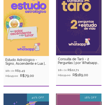
Consulta de Tarô - 2
Estudo Astrológico -
Perguntas | por Whatsapp
Signo, Ascendente e Lua |
(áudio)
por Whatsapp
10
x de
R$22,71
10
x de
R$9,49
R$189,00
R$259,00
R$79,00
R$249,00
40
%
OFF
18
%
OFF