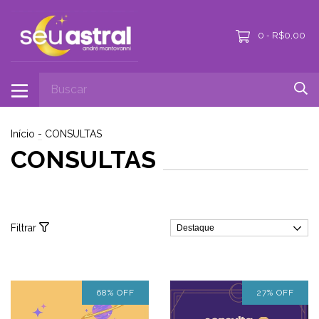
0
R$0,00
-
Início
-
CONSULTAS
CONSULTAS
Filtrar
68
%
OFF
27
%
OFF