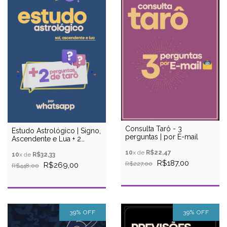
Consulta Tarô - 3
Estudo Astrológico | Signo,
perguntas | por E-mail
Ascendente e Lua + 2
Perguntas - Whatsapp
10
x de
R$22,47
10
x de
R$32,33
R$187,00
R$227,00
R$269,00
R$448,00
39
%
OFF
39
%
OFF